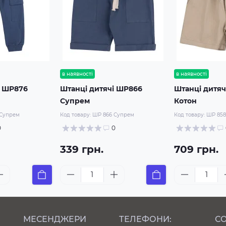
в наявності
в наявності
і ШР876
Штанці дитячі ШР866
Штанці дитяч
Супрем
Котон
 Супрем
Код товару:
ШР 866 Супрем
Код товару:
ШР 858
0
0
339 грн.
709 грн.
МЕСЕНДЖЕРИ
ТЕЛЕФОНИ:
СО