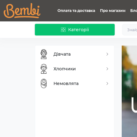
Оплата та доставка
Про магазин
Бл
Категорії
Дівчата
Хлопчики
Немовлята