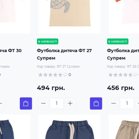
в наявності
в наявності
яча ФТ 30
Футболка дитяча ФТ 27
Футболка дит
Супрем
Супрем
Супрем
Код товару:
ФТ 27 Супрем
Код товару:
ФТ 26 
0
0
494 грн.
456 грн.