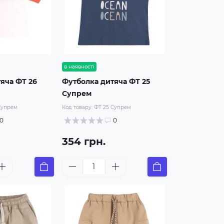
в наявності
яча ФТ 26
Футболка дитяча ФТ 25
Супрем
Супрем
Код товару:
ФТ 25 Супрем
0
0
354 грн.