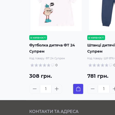
в наявності
в наявності
Футболка дитяча ФТ 24
Штанці дитяч
Супрем
Супрем
Код товару:
ФТ 24 Супрем
Код товару:
ШР 876
0
308 грн.
781 грн.
КОНТАКТИ ТА АДРЕСА