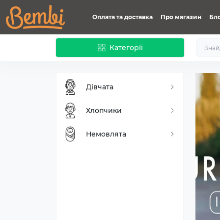
Оплата та доставка
Про магазин
Бл
Категорії
Дівчата
Хлопчики
Немовлята