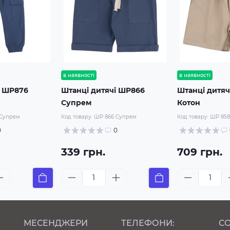
в наявності
в наявності
і ШР876
Штанці дитячі ШР866
Штанці дитяч
Супрем
Котон
 Супрем
Код товару:
ШР 866 Супрем
Код товару:
ШР 858
0
0
339 грн.
709 грн.
МЕСЕНДЖЕРИ
ТЕЛЕФОНИ:
СО