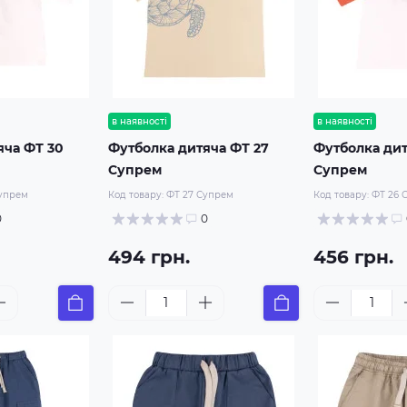
в наявності
в наявності
яча ФТ 30
Футболка дитяча ФТ 27
Футболка дит
Супрем
Супрем
Супрем
Код товару:
ФТ 27 Супрем
Код товару:
ФТ 26 
0
0
494 грн.
456 грн.