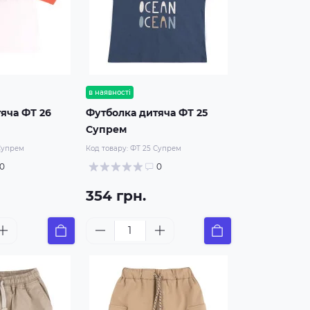
в наявності
яча ФТ 26
Футболка дитяча ФТ 25
Супрем
Супрем
Код товару:
ФТ 25 Супрем
0
0
354 грн.