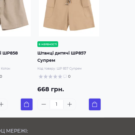
в наявності
і ШР858
Штанці дитячі ШР857
Супрем
 Котон
Код товару:
ШР 857 Супрем
0
0
668 грн.
Ц МЕРЕЖІ: