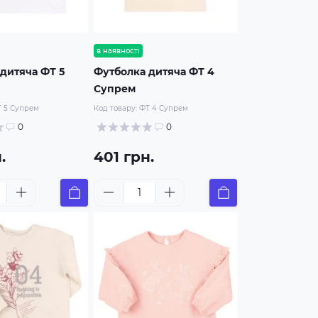
в наявності
дитяча ФТ 5
Футболка дитяча ФТ 4
Супрем
 5 Супрем
Код товару:
ФТ 4 Супрем
0
0
.
401 грн.