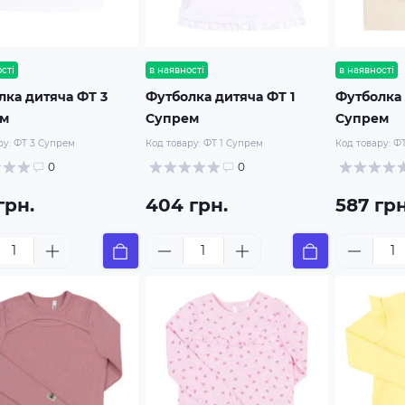
сті
в наявності
в наявності
лка дитяча ФТ 3
Футболка дитяча ФТ 1
Футболка 
ем
Супрем
Супрем
ру:
ФТ 3 Супрем
Код товару:
ФТ 1 Супрем
Код товару:
ФТ
0
0
грн.
404 грн.
587 грн