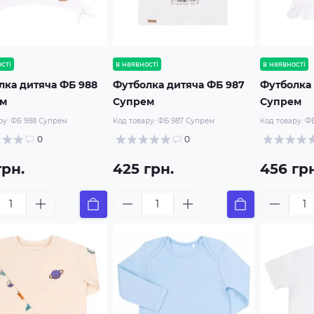
сті
в наявності
в наявності
лка дитяча ФБ 988
Футболка дитяча ФБ 987
Футболка 
ем
Супрем
Супрем
ру:
ФБ 988 Супрем
Код товару:
ФБ 987 Супрем
Код товару:
ФБ
0
0
грн.
425 грн.
456 грн