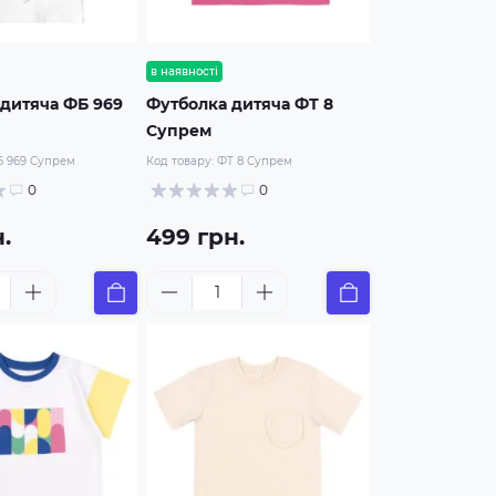
в наявності
дитяча ФБ 969
Футболка дитяча ФТ 8
Супрем
 969 Супрем
Код товару:
ФТ 8 Супрем
0
0
.
499 грн.