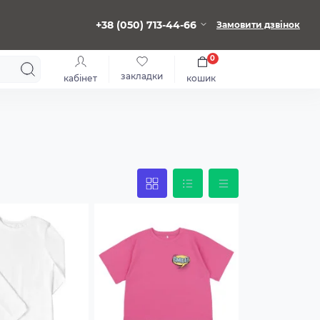
+38 (050) 713-44-66
Замовити дзвінок
0
закладки
кабінет
кошик