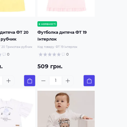
в наявності
дитяча ФТ 20
Футболка дитяча ФТ 19
 рубчик
Інтерлок
 20 Трикотаж рубчик
Код товару:
ФТ 19 Інтерлок
0
0
.
509 грн.