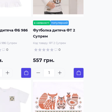
в наявності
популярний
дитяча ФБ 986
Футболка дитяча ФТ 2
Супрем
 986 Супрем
Код товару:
ФТ 2 Супрем
0
0
.
557 грн.