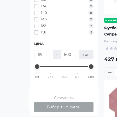
134
7
140
11
146
7
в наявно
152
7
Футбо
158
5
Супр
Код това
ЦІНА
-
грн.
427 
119
239
360
480
600
Скасувати
Виберіть фільтри