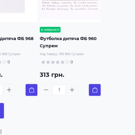
в наявності
дитяча ФБ 968
Футболка дитяча ФБ 960
Супрем
 968 Супрем
Код товару:
ФБ 960 Супрем
0
0
.
313 грн.
|