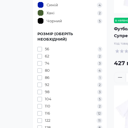
Синій
4
Хакі
2
Чорний
в наявно
5
Футбо
РОЗМІР (ОБЕРІТЬ
Супр
НЕОБХІДНИЙ)
Код това
56
1
62
2
427 
74
3
80
4
86
1
92
2
98
3
104
5
110
2
116
12
122
11
128
8