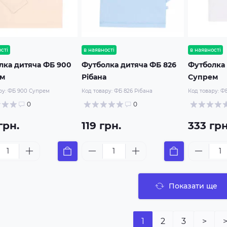
сті
в наявності
в наявності
лка дитяча ФБ 900
Футболка дитяча ФБ 826
Футболка 
ем
Рібана
Супрем
ру:
ФБ 900 Супрем
Код товару:
ФБ 826 Рібана
Код товару:
ФБ
0
0
грн.
119 грн.
333 грн
Показати ще
1
2
3
>
>