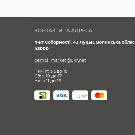
КОНТАКТИ ТА АДРЕСА
п-кт Соборності, 43 Луцьк, Волинська облас
43000
bembi_market@ukr.net
Пн-Пт: з 9до 18
Сб: з 10 до 17
Нд: з 11 до 16