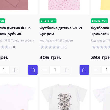
сті
в наявності
в наявності
лка дитяча ФТ 13
Футболка дитяча ФТ 21
Футболка 
таж рубчик
Супрем
Трикотаж
ру:
ФТ 13 Трикотаж рубчик
Код товару:
ФТ 21 Супрем
Код товару:
ФТ
0
0
грн.
306 грн.
393 грн