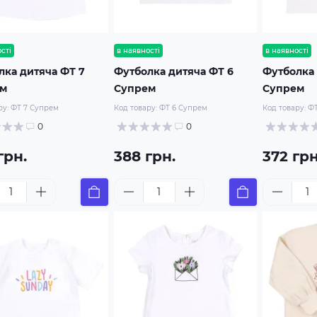
сті
в наявності
в наявності
лка дитяча ФТ 7
Футболка дитяча ФТ 6
Футболка 
ем
Супрем
Супрем
ру:
ФТ 7 Супрем
Код товару:
ФТ 6 Супрем
Код товару:
ФТ
0
0
грн.
388 грн.
372 грн