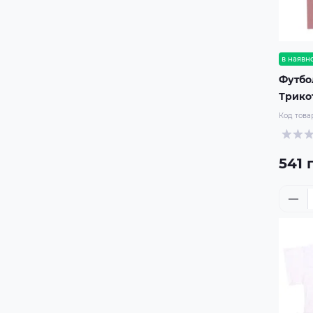
в наявно
Футбо
Трико
Код това
541 