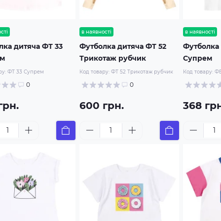
сті
в наявності
в наявності
лка дитяча ФТ 33
Футболка дитяча ФТ 52
Футболка 
ем
Трикотаж рубчик
Супрем
ру:
ФТ 33 Супрем
Код товару:
ФТ 52 Трикотаж рубчик
Код товару:
ФБ
0
0
грн.
600 грн.
368 грн