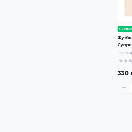
в наявно
Футбо
Супр
Код това
330 