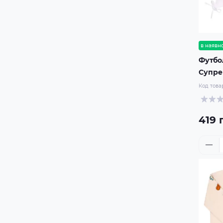
в наявно
Футбо
Супр
Код това
419 