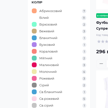
КОЛІР
Абрикосовий
7
в наявно
Білий
11
Футбо
Бірюзовий
2
Супр
Бежевий
3
Код това
Блакитний
1
Бузковий
1
296 
Кораловий
1
М`ятний
2
Малиновий
3
Молочний
4
Рожевий
3
Сірий
2
Св.блакитний
1
Св.рожевий
5
Св.сірий
1