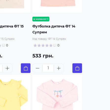
в наявності
дитяча ФТ 15
Футболка дитяча ФТ 14
Супрем
 15 Супрем
Код товару:
ФТ 14 Супрем
0
0
.
533 грн.