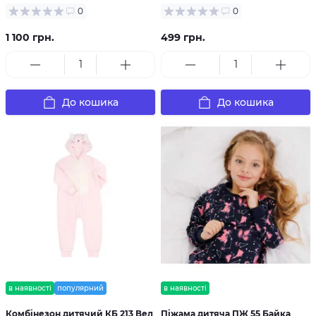
0
0
1 100 грн.
499 грн.
До кошика
До кошика
в наявності
популярний
в наявності
Комбінезон дитячий КБ 213 Вел
Піжама дитяча ПЖ 55 Байка