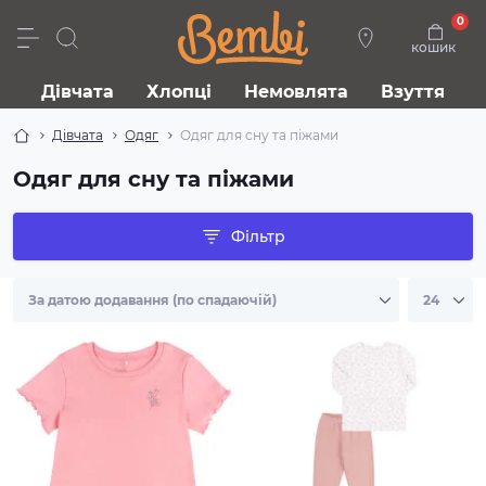
0
кошик
Дівчата
Хлопці
Немовлята
Взуття
Дівчата
Одяг
Одяг для сну та піжами
Одяг для сну та піжами
Фільтр