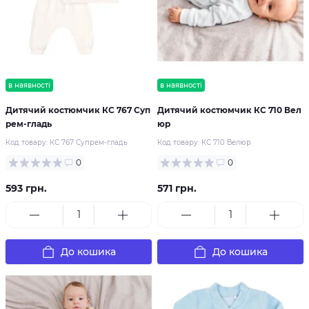
в наявності
в наявності
Дитячий костюмчик КС 767 Суп
Дитячий костюмчик КС 710 Вел
рем-гладь
юр
Код товару:
КС 767 Супрем-гладь
Код товару:
КС 710 Велюр
0
0
593 грн.
571 грн.
До кошика
До кошика