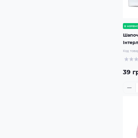
в наявно
Шапоч
Інтер
Код това
39 г