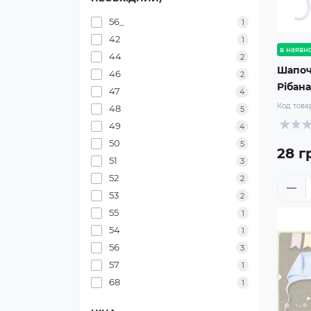
56_
1
42
1
в наявно
44
2
Шапоч
46
2
Рібана
47
4
Код това
48
5
49
4
50
5
28 г
51
3
52
2
53
2
55
1
54
1
56
3
57
1
68
1