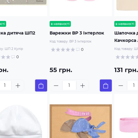
сті
в наявності
в наявності
ка дитяча ШП2
Варежки ВР 3 Інтерлок
Шапочка 
Качкорса 
Код товару:
ВР 3 Інтерлок
ру:
ШП 2 Кулір
Код товару:
ШП
0
0
рн.
55 грн.
131 грн.