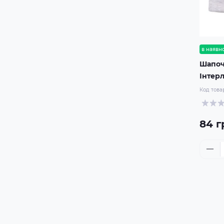
в наявно
Шапоч
Інтер
Код това
84 г