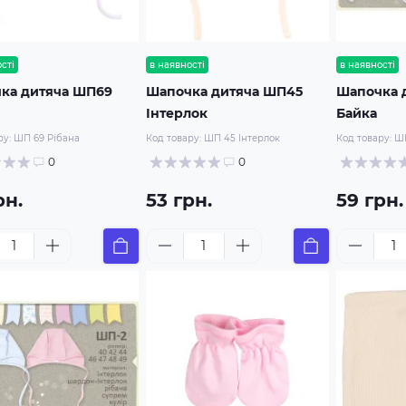
сті
в наявності
в наявності
ка дитяча ШП69
Шапочка дитяча ШП45
Шапочка 
Інтерлок
Байка
ру:
ШП 69 Рібана
Код товару:
ШП 45 Інтерлок
Код товару:
ШП
0
0
рн.
53 грн.
59 грн.