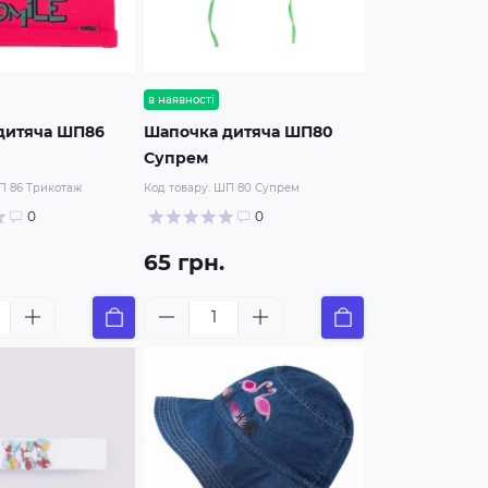
в наявності
дитяча ШП86
Шапочка дитяча ШП80
Супрем
 86 Трикотаж
Код товару:
ШП 80 Супрем
0
0
65 грн.