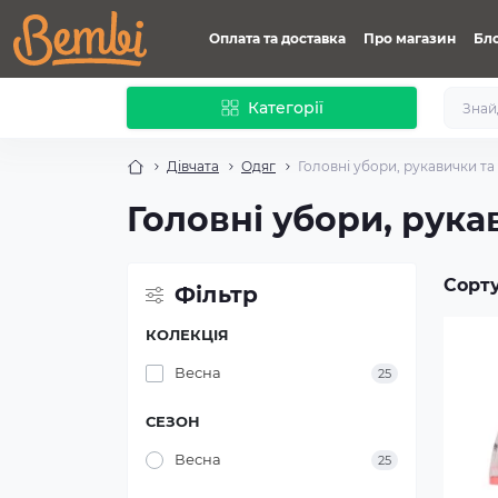
Оплата та доставка
Про магазин
Бл
Категорії
Дівчата
Одяг
Головні убори, рукавички т
Головні убори, рук
Сорт
Фільтр
КОЛЕКЦІЯ
Весна
25
СЕЗОН
Весна
25