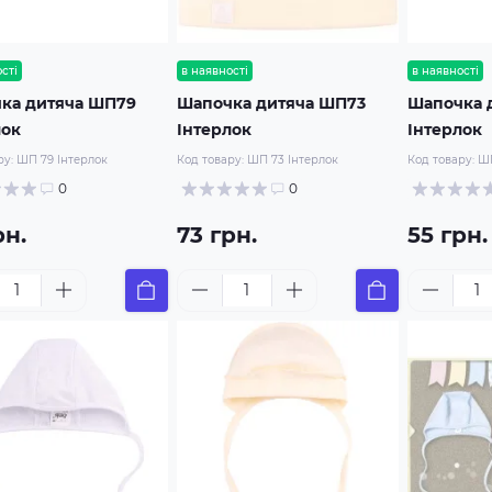
сті
в наявності
в наявності
ка дитяча ШП79
Шапочка дитяча ШП73
Шапочка 
лок
Інтерлок
Інтерлок
ру:
ШП 79 Інтерлок
Код товару:
ШП 73 Інтерлок
Код товару:
ШП
0
0
рн.
73 грн.
55 грн.