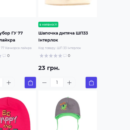
в наявності
убор ГУ 77
Шапочка дитяча ШП33
лайкра
Інтерлок
 77 Качкорса лайкра
Код товару:
ШП 33 Інтерлок
0
0
23 грн.