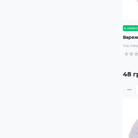
в наявно
Вареж
Код това
48 г