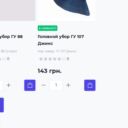
в наявності
убор ГУ 88
Головной убор ГУ 107
Джинс
 88 Супрем
Код товару:
ГУ 107 Джинс
0
0
143 грн.