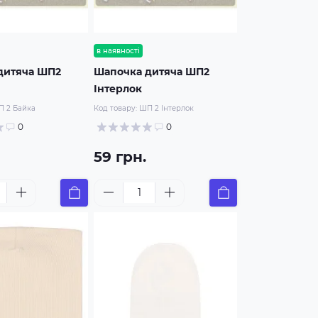
в наявності
дитяча ШП2
Шапочка дитяча ШП2
Інтерлок
 2 Байка
Код товару:
ШП 2 Інтерлок
0
0
59 грн.