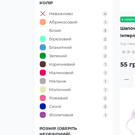
КОЛІР
Неважливо
4
в наявно
Абрикосовий
1
Шапоч
Білий
3
Інтер
Бірюзовий
2
Код това
Блакитний
1
Зелений
2
55 г
Коричневий
1
Малиновий
1
Меланж
1
Молочний
1
Рожевий
2
Синій
3
Фіолетовий
1
РОЗМІР (ОБЕРІТЬ
НЕОБХІДНИЙ)