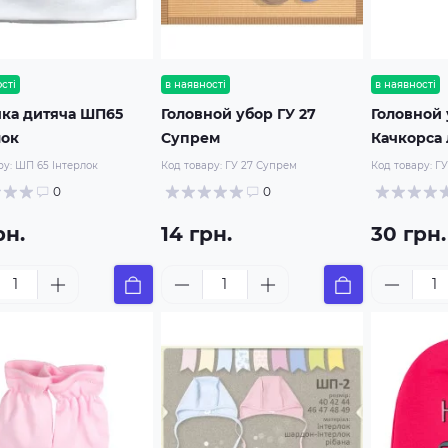
сті
в наявності
в наявності
ка дитяча ШП65
Головной убор ГУ 27
Головной 
лок
Супрем
Качкорса 
ру:
ШП 65 Інтерлок
Код товару:
ГУ 27 Супрем
Код товару:
ГУ
0
0
рн.
14 грн.
30 грн.