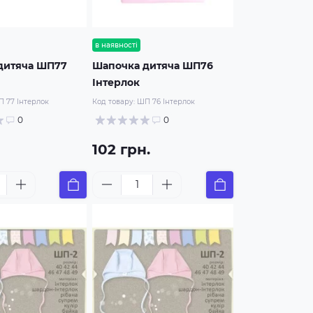
в наявності
дитяча ШП77
Шапочка дитяча ШП76
Інтерлок
 77 Інтерлок
Код товару:
ШП 76 Інтерлок
0
0
102 грн.