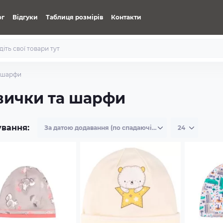
ог
Відгуки
Таблиця розмірів
Контакти
а шарфи
авички та шарфи
ування: