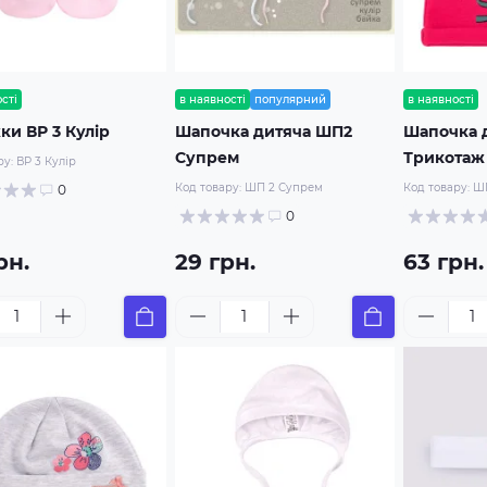
сті
в наявності
популярний
в наявності
ки ВР 3 Кулір
Шапочка дитяча ШП2
Шапочка 
Супрем
Трикотаж
ру:
ВР 3 Кулір
Код товару:
ШП 2 Супрем
Код товару:
ШП
0
0
рн.
29 грн.
63 грн.