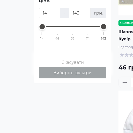
ЦІНА
-
грн.
в наявно
Шапоч
Кулір
14
46
79
111
143
Код това
Скасувати
46 г
Виберіть фільтри