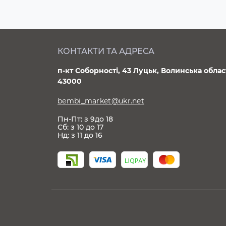
КОНТАКТИ ТА АДРЕСА
п-кт Соборності, 43 Луцьк, Волинська облас
43000
bembi_market@ukr.net
Пн-Пт: з 9до 18
Сб: з 10 до 17
Нд: з 11 до 16