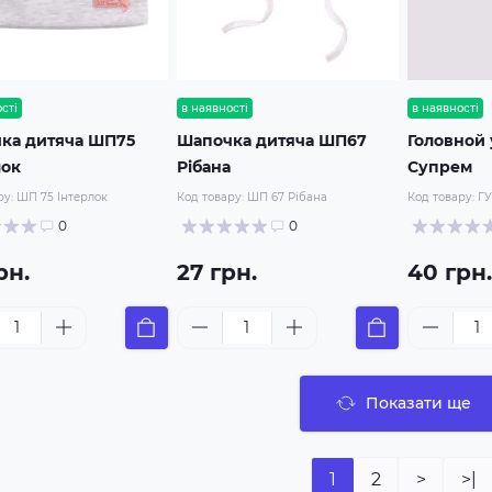
сті
в наявності
в наявності
ка дитяча ШП75
Шапочка дитяча ШП67
Головной 
лок
Рібана
Супрем
ру:
ШП 75 Інтерлок
Код товару:
ШП 67 Рібана
Код товару:
ГУ
0
0
рн.
27 грн.
40 грн.
Показати ще
1
2
>
>|