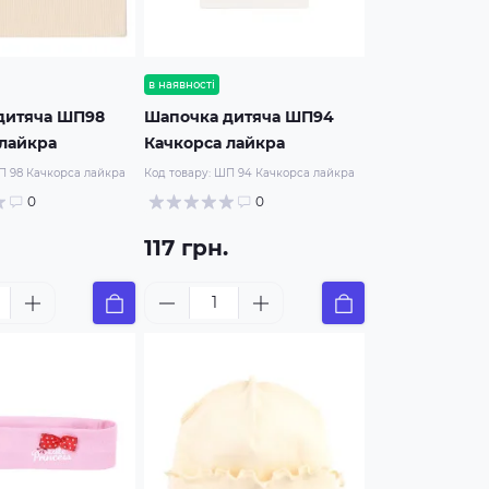
в наявності
дитяча ШП98
Шапочка дитяча ШП94
лайкра
Качкорса лайкра
 98 Качкорса лайкра
Код товару:
ШП 94 Качкорса лайкра
0
0
117 грн.