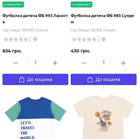
в наявності
в наявності
Футболка дитяча ФБ 993 Лакост
Футболка дитяча ФБ 983 Супре
а
м
Код товару:
ФБ 993 Лакоста
Код товару:
ФБ 983 Супрем
0
0
634 грн.
430 грн.
До кошика
До кошика