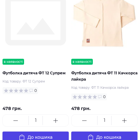
в наявності
в наявності
Футболка дитяча ФТ 12 Супрем
Футболка дитяча ФТ 11 Качкорса
лайкра
Код товару:
ФТ 12 Супрем
Код товару:
ФТ 11 Качкорса лайкра
0
0
478 грн.
478 грн.
До кошика
До кошика