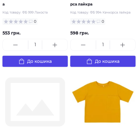
а
рса лайкра
Код товару:
ФБ 999 Лакоста
Код товару:
ФБ 994 Качкорса лайкра
0
0
553 грн.
598 грн.
До кошика
До кошика