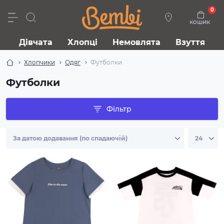
0
кошик
Дівчата
Хлопці
Немовлята
Взуття
Хлопчики
Одяг
Футболки
Футболки
Фільтр