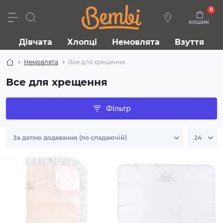
0
кошик
Дівчата
Хлопці
Немовлята
Взуття
Немовлята
Все для хрещення
Все для хрещення
Фільтр