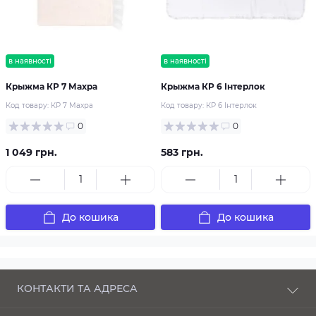
в наявності
в наявності
Крыжма КР 7 Махра
Крыжма КР 6 Інтерлок
Код товару:
КР 7 Махра
Код товару:
КР 6 Інтерлок
0
0
1 049 грн.
583 грн.
До кошика
До кошика
КОНТАКТИ ТА АДРЕСА
п-кт Соборності, 43 Луцьк, Волинська область,