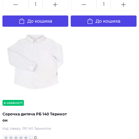
До кошика
До кошика
в наявності
Сорочка дитяча РБ 140 Терикот
он
Код товару:
РБ 140 Терикотон
0