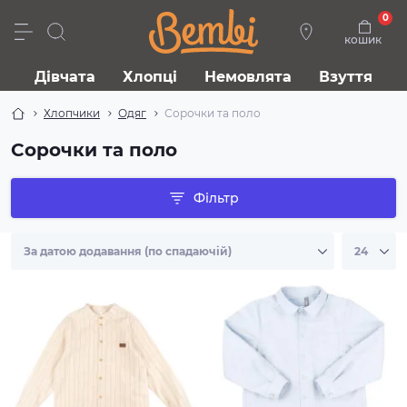
0
кошик
Дівчата
Хлопці
Немовлята
Взуття
Хлопчики
Одяг
Сорочки та поло
Сорочки та поло
Фільтр