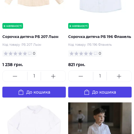
в наявності
в наявності
Сорочка дитяча РБ 207 Льон
Сорочка дитяча РБ 196 Фланель
Код товару:
РБ 207 Льон
Код товару:
РБ 196 Фланель
0
0
1 238 грн.
821 грн.
До кошика
До кошика