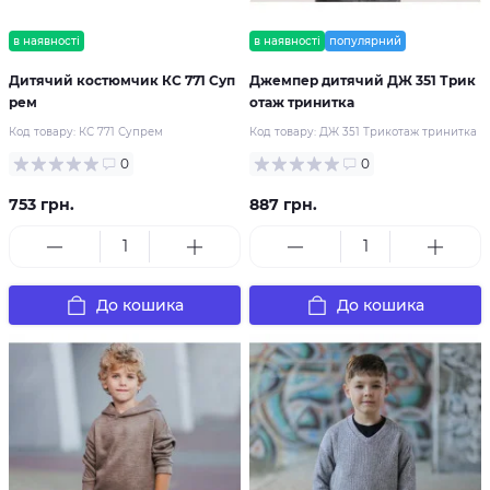
в наявності
в наявності
популярний
Дитячий костюмчик КС 771 Суп
Джемпер дитячий ДЖ 351 Трик
рем
отаж тринитка
Код товару:
КС 771 Супрем
Код товару:
ДЖ 351 Трикотаж тринитка
0
0
753 грн.
887 грн.
До кошика
До кошика