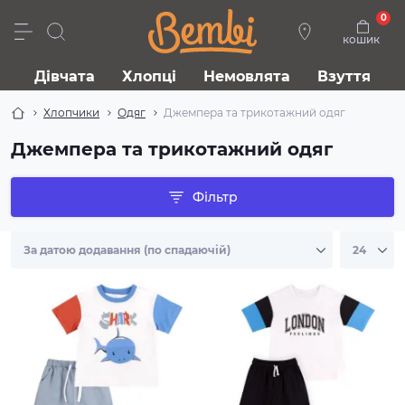
0
кошик
Дівчата
Хлопці
Немовлята
Взуття
Хлопчики
Одяг
Джемпера та трикотажний одяг
Джемпера та трикотажний одяг
Фільтр