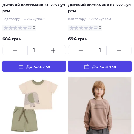
Дитячий костюмчик КС 773 Суп
Дитячий костюмчик КС 772 Суп
рем
рем
Код товару:
КС 773 Супрем
Код товару:
КС 772 Супрем
0
0
684 грн.
694 грн.
До кошика
До кошика