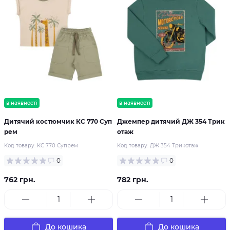
в наявності
в наявності
Дитячий костюмчик КС 770 Суп
Джемпер дитячий ДЖ 354 Трик
рем
отаж
Код товару:
КС 770 Супрем
Код товару:
ДЖ 354 Трикотаж
0
0
762 грн.
782 грн.
До кошика
До кошика