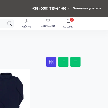
+38 (050) 713-44-66
Замовити дзвінок
0
закладки
кабінет
кошик