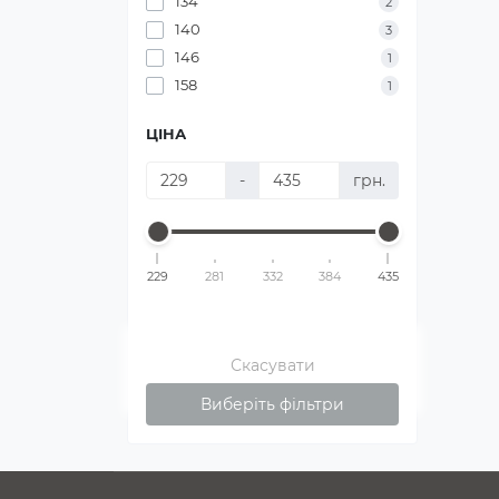
134
2
140
3
146
1
158
1
ЦІНА
-
грн.
229
281
332
384
435
Скасувати
Виберіть фільтри