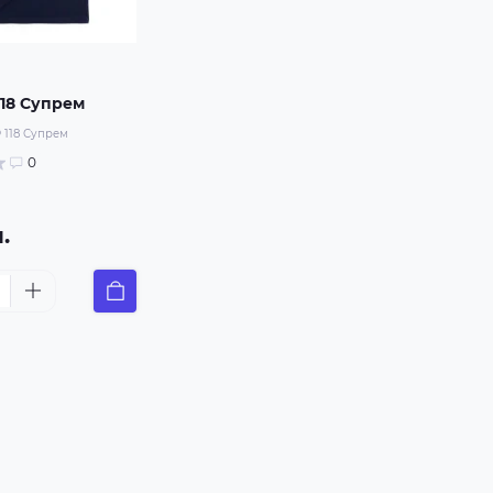
118 Супрем
 118 Супрем
0
.