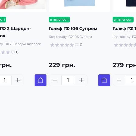
сті
в наявності
в наявності
 ГФ 2 Шардон-
Гольф ГФ 106 Супрем
Гольф ГФ 
лок
Код товару:
ГФ 106 Супрем
Код товару:
ГФ
ру:
ГФ 2 Шардон-інтерлок
0
0
грн.
229 грн.
279 грн