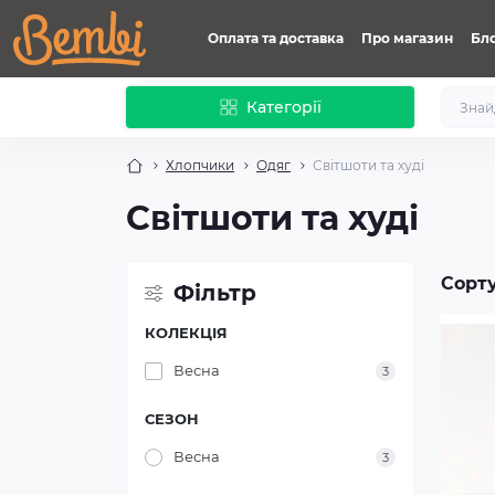
Оплата та доставка
Про магазин
Бл
Категорії
Хлопчики
Одяг
Світшоти та худі
Світшоти та худі
Сорт
Фільтр
КОЛЕКЦІЯ
Весна
3
СЕЗОН
Весна
3