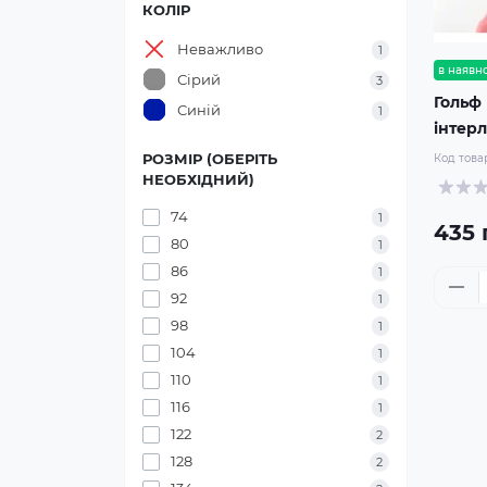
КОЛІР
Неважливо
1
в наявно
Сірий
3
Гольф
Синій
1
інтер
РОЗМІР (ОБЕРІТЬ
Код това
НЕОБХІДНИЙ)
74
1
435 
80
1
86
1
92
1
98
1
104
1
110
1
116
1
122
2
128
2