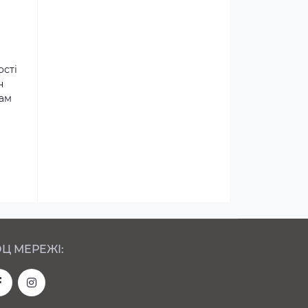
ості
н
там
Ц МЕРЕЖІ: