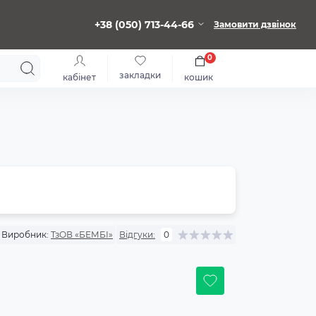
+38 (050) 713-44-66
Замовити дзвінок
0
закладки
кабінет
кошик
Виробник:
ТзОВ «БЕМБІ»
Відгуки:
0