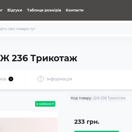
ог
Відгуки
Таблиця розмірів
Контакти
Ж 236 Трикотаж
ків
Iнформація
0
Код товару:
ДЖ 236 Трикотаж
в наявності
233 грн.