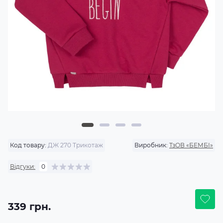
Код товару:
ДЖ 270 Трикотаж
Виробник:
ТзОВ «БЕМБІ»
Відгуки:
0
339 грн.