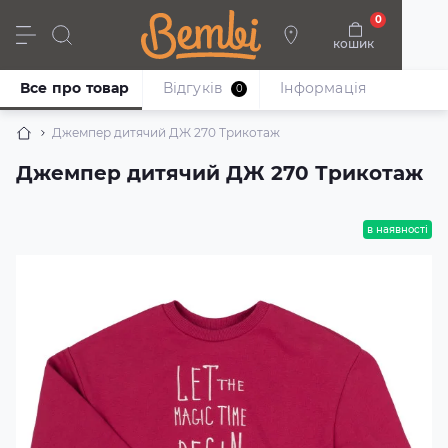
0
кошик
Дівчата
Хлопці
Немовлята
Взуття
Все про товар
Відгуків
Iнформація
0
Джемпер дитячий ДЖ 270 Трикотаж
Джемпер дитячий ДЖ 270 Трикотаж
в наявності