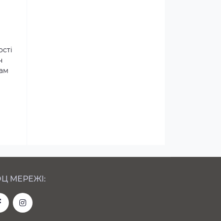
ості
н
там
Ц МЕРЕЖІ: