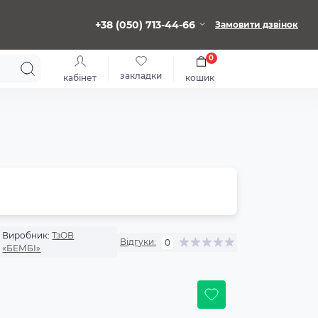
+38 (050) 713-44-66
Замовити дзвінок
0
закладки
кабінет
кошик
Виробник:
ТзОВ
Відгуки:
0
«БЕМБІ»