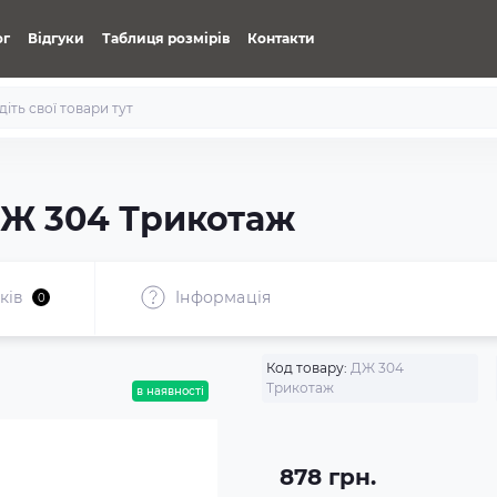
ог
Відгуки
Таблиця розмірів
Контакти
Ж 304 Трикотаж
ків
Iнформація
0
Код товару:
ДЖ 304
Трикотаж
в наявності
878 грн.