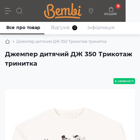
0
кошик
Дівчата
Хлопці
Немовлята
Взуття
Все про товар
Відгуків
Iнформація
0
Джемпер дитячий ДЖ 350 Трикотаж тринитка
Джемпер дитячий ДЖ 350 Трикотаж
тринитка
в наявності