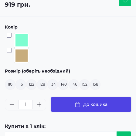
919 грн.
Колір
Розмір (оберіть необхідний)
110
116
122
128
134
140
146
152
158
До кошика
Купити в 1 клік: