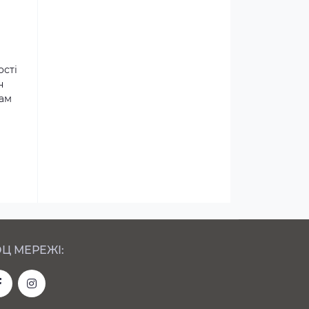
ості
н
там
Ц МЕРЕЖІ: