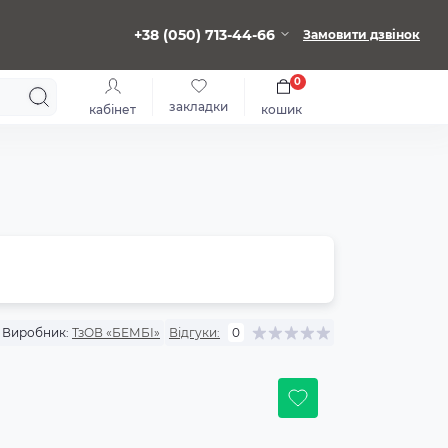
+38 (050) 713-44-66
Замовити дзвінок
0
закладки
кабінет
кошик
Виробник:
ТзОВ «БЕМБІ»
Відгуки:
0