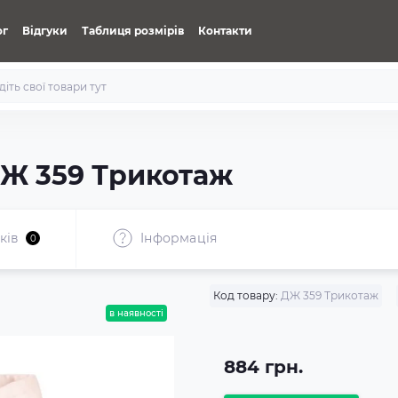
ог
Відгуки
Таблиця розмірів
Контакти
Ж 359 Трикотаж
ків
Iнформація
0
Код товару:
ДЖ 359 Трикотаж
в наявності
884 грн.