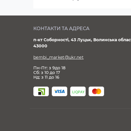
КОНТАКТИ ТА АДРЕСА
п-кт Соборності, 43 Луцьк, Волинська облас
43000
bembi_market@ukr.net
Пн-Пт: з 9до 18
Сб: з 10 до 17
Нд: з 11 до 16