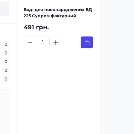
Боді для новонароджених БД
225 Супрем фактурний
491 грн.
0
0
0
0
0