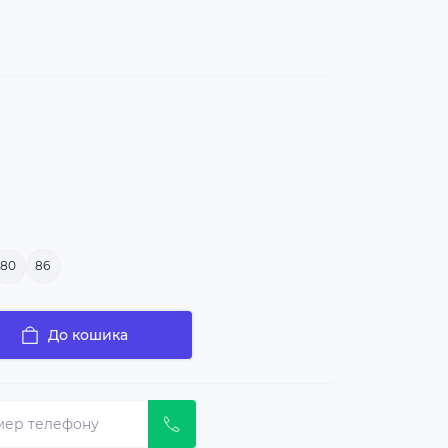
80
86
До кошика