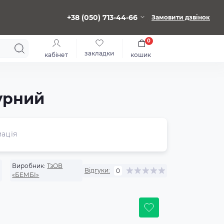
+38 (050) 713-44-66
Замовити дзвінок
0
закладки
кабінет
кошик
урний
ація
Виробник:
ТзОВ
Відгуки:
0
«БЕМБІ»