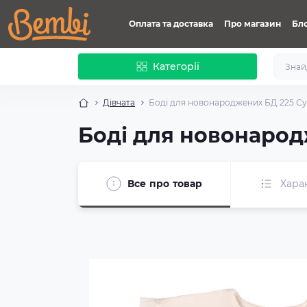
Оплата та доставка
Про магазин
Бл
Категорії
Дівчата
Боді для новонароджених БД 225 С
Боді для новонарод
Все про товар
Хара