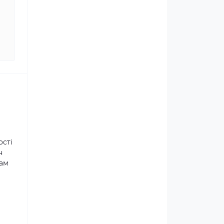
ості
н
там