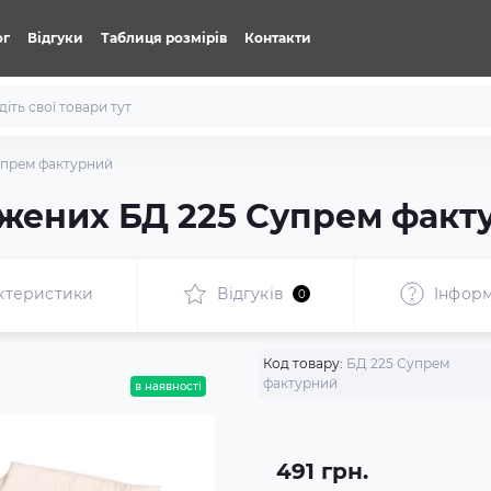
ог
Відгуки
Таблиця розмірів
Контакти
упрем фактурний
жених БД 225 Супрем факт
ктеристики
Відгуків
Iнформ
0
Код товару:
БД 225 Супрем
фактурний
в наявності
491 грн.