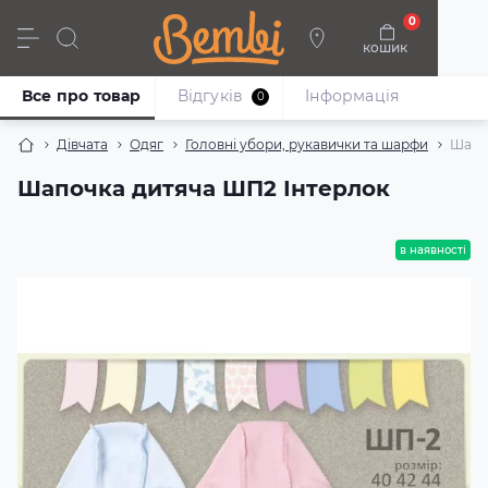
0
кошик
Дівчата
Хлопці
Немовлята
Взуття
Все про товар
Відгуків
Iнформація
0
Дівчата
Одяг
Головні убори, рукавички та шарфи
Шапо
Шапочка дитяча ШП2 Інтерлок
в наявності