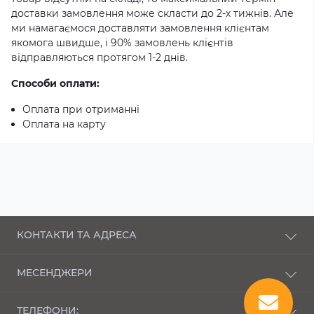
доставки замовлення може скласти до 2-х тижнів. Але
ми намагаємося доставляти замовлення клієнтам
якомога швидше, і 90% замовлень клієнтів
відправляються протягом 1-2 днів.
Способи оплати:
Оплата при отриманні
Оплата на карту
КОНТАКТИ ТА АДРЕСА
п-кт Соборності, 43 Луцьк, Волинська область,
МЕСЕНДЖЕРИ
43000
Telegram
bembi_market@ukr.net
ТЕЛЕФОНИ: