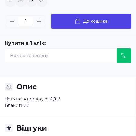
56
68
62
74
До кошика
Купити в 1 клік:
Опис
Чепчик інтерлок, р.56/62
Блакитний
Відгуки