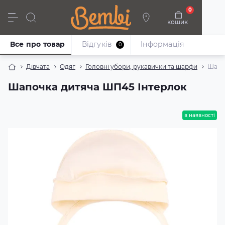
0
кошик
Дівчата
Хлопці
Немовлята
Взуття
Все про товар
Відгуків
Iнформація
0
Дівчата
Одяг
Головні убори, рукавички та шарфи
Шапо
Шапочка дитяча ШП45 Інтерлок
в наявності