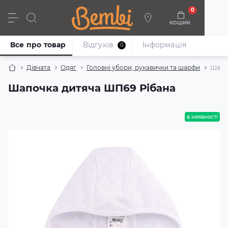
0
кошик
Дівчата
Хлопці
Немовлята
Взуття
Все про товар
Відгуків
Iнформація
0
Дівчата
Одяг
Головні убори, рукавички та шарфи
Шапо
Шапочка дитяча ШП69 Рібана
в наявності