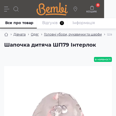
0
кошик
Дівчата
Хлопці
Немовлята
Взуття
Все про товар
Відгуків
Iнформація
0
Дівчата
Одяг
Головні убори, рукавички та шарфи
Шапо
Шапочка дитяча ШП79 Інтерлок
в наявності