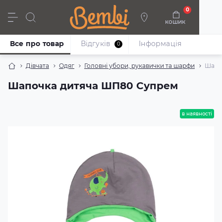
0
кошик
Дівчата
Хлопці
Немовлята
Взуття
Все про товар
Відгуків
Iнформація
0
Дівчата
Одяг
Головні убори, рукавички та шарфи
Шапо
Шапочка дитяча ШП80 Супрем
в наявності