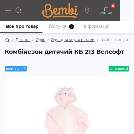
0
кошик
Дівчата
Хлопці
Немовлята
Взуття
Все про товар
Відгуків
Iнформація
0
Дівчата
Одяг
Одяг для сну та піжами
Комбінезон дитяч
Комбінезон дитячий КБ 213 Велсофт
популярний
в наявності