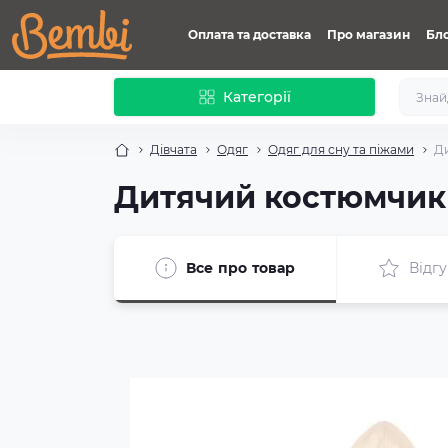
Оплата та доставка
Про магазин
Бл
Категорії
Дівчата
Одяг
Одяг для сну та піжами
Д
Дитячий костюмчик 
Все про товар
Відгу