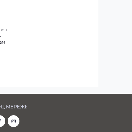
ості
н
там
Ц МЕРЕЖІ: