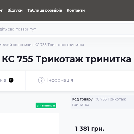
ог
Відгуки
Таблиця розмірів
Контакти
итячий костюмчик КС 755 Трикотаж тринитка
КС 755 Трикотаж тринитка
ків
Iнформація
0
Код товару:
КС 755 Трикотаж
тринитка
в наявності
1 381 грн.