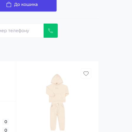
До кошика
0
0