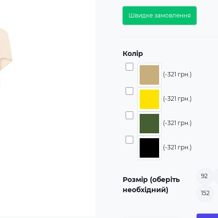
Швидке замовлення
Колір
(-321 грн.)
(-321 грн.)
(-321 грн.)
(-321 грн.)
92
Розмір (оберіть
необхідний)
152