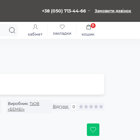
+38 (050) 713-44-66
Замовити дзвінок
0
закладки
кабінет
кошик
Виробник:
ТзОВ
Відгуки:
0
«БЕМБІ»