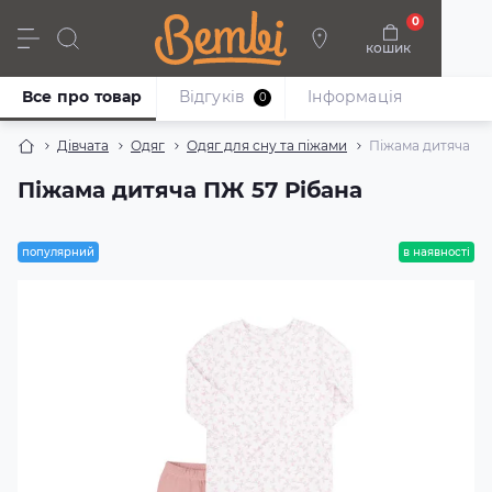
0
кошик
Дівчата
Хлопці
Немовлята
Взуття
Все про товар
Відгуків
Iнформація
0
Дівчата
Одяг
Одяг для сну та піжами
Піжама дитяча ПЖ
Піжама дитяча ПЖ 57 Рібана
популярний
в наявності