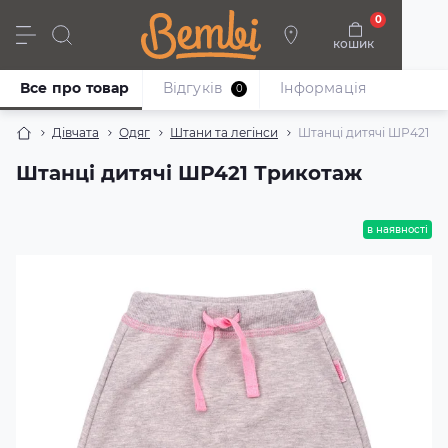
0
кошик
Дівчата
Хлопці
Немовлята
Взуття
Все про товар
Відгуків
Iнформація
0
Дівчата
Одяг
Штани та легінси
Штанці дитячі ШР421 Т
Штанці дитячі ШР421 Трикотаж
в наявності