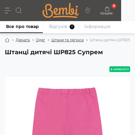
0
кошик
Дівчата
Хлопці
Немовлята
Взуття
Все про товар
Відгуків
Iнформація
0
Дівчата
Одяг
Штани та легінси
Штанці дитячі ШР825 С
Штанці дитячі ШР825 Супрем
в наявності