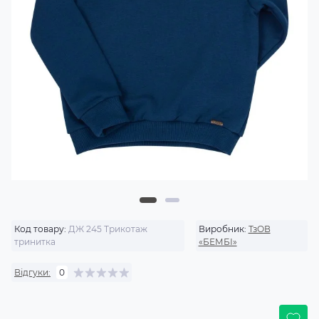
Код товару:
ДЖ 245 Трикотаж
Виробник:
ТзОВ
тринитка
«БЕМБІ»
Відгуки:
0