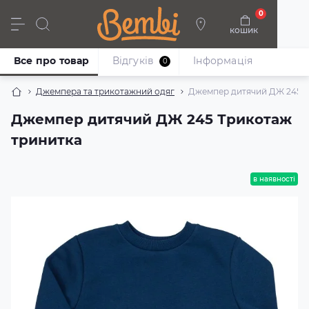
0
кошик
Дівчата
Хлопці
Немовлята
Взуття
Все про товар
Відгуків
Iнформація
0
Джемпера та трикотажний одяг
Джемпер дитячий ДЖ 245 Т
Джемпер дитячий ДЖ 245 Трикотаж
тринитка
в наявності