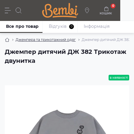
0
кошик
Дівчата
Хлопці
Немовлята
Взуття
Все про товар
Відгуків
Iнформація
0
Джемпера та трикотажний одяг
Джемпер дитячий ДЖ 382 Т
Джемпер дитячий ДЖ 382 Трикотаж
двунитка
в наявності