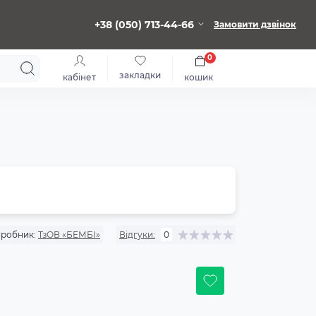
+38 (050) 713-44-66
Замовити дзвінок
0
закладки
кабінет
кошик
робник:
ТзОВ «БЕМБІ»
Відгуки:
0