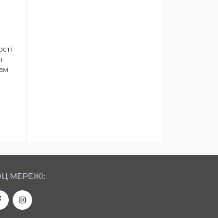
ості
н
там
Ц МЕРЕЖІ: