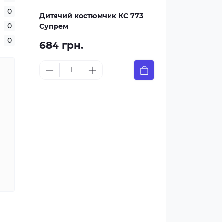
0
Дитячий костюмчик КС 773
0
Супрем
0
684 грн.