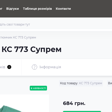
ог
Відгуки
Таблиця розмірів
Контакти
стюмчик КС 773 Супрем
 КС 773 Супрем
ків
Iнформація
0
Код товару:
КС 773 Супрем
Ви
в наявності
684 грн.