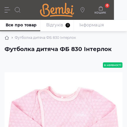
0
кошик
Дівчата
Хлопці
Немовлята
Взуття
Все про товар
Відгуків
Iнформація
0
Футболка дитяча ФБ 830 Інтерлок
Футболка дитяча ФБ 830 Інтерлок
в наявності