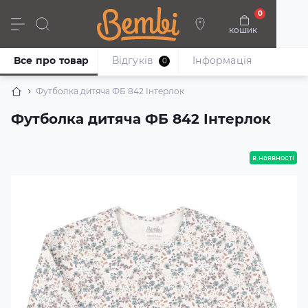
0
кошик
Дівчата
Хлопці
Немовлята
Взуття
Все про товар
Відгуків
Iнформація
0
Футболка дитяча ФБ 842 Інтерлок
Футболка дитяча ФБ 842 Інтерлок
в наявності