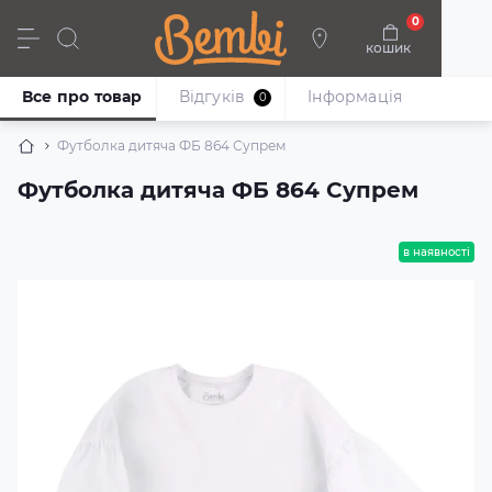
0
кошик
Дівчата
Хлопці
Немовлята
Взуття
Все про товар
Відгуків
Iнформація
0
Футболка дитяча ФБ 864 Супрем
Футболка дитяча ФБ 864 Супрем
в наявності