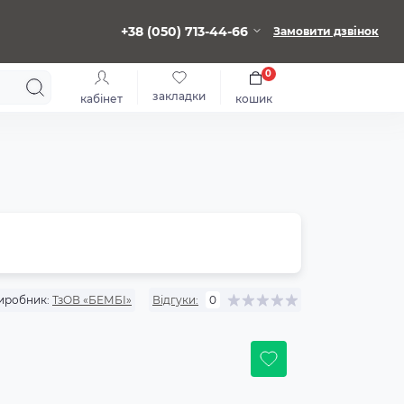
+38 (050) 713-44-66
Замовити дзвінок
0
закладки
кабінет
кошик
иробник:
ТзОВ «БЕМБІ»
Відгуки:
0