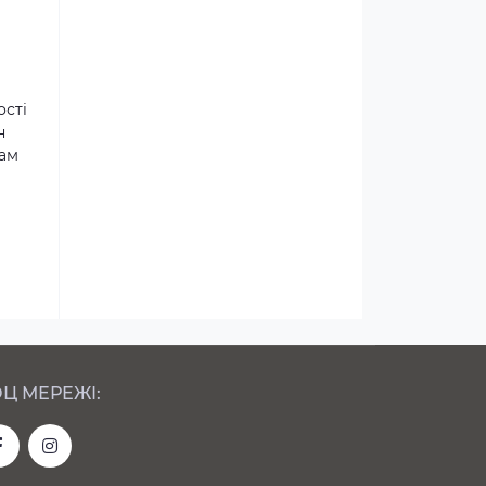
ості
н
там
Ц МЕРЕЖІ: