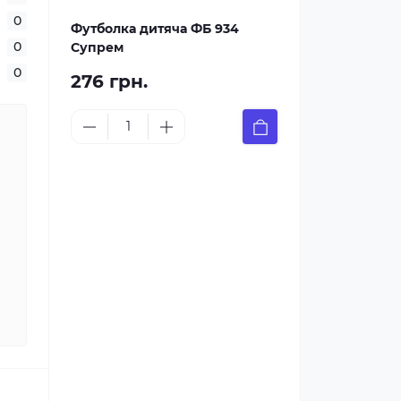
0
Футболка дитяча ФБ 934
0
Супрем
0
276 грн.