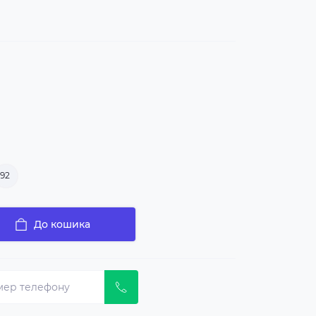
92
До кошика