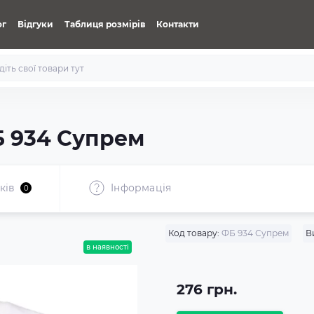
ог
Відгуки
Таблиця розмірів
Контакти
Б 934 Супрем
ків
Iнформація
0
Код товару:
ФБ 934 Супрем
В
в наявності
276 грн.