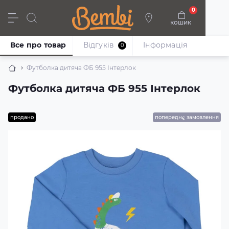
0
кошик
Дівчата
Хлопці
Немовлята
Взуття
Все про товар
Відгуків
Iнформація
0
Футболка дитяча ФБ 955 Інтерлок
Футболка дитяча ФБ 955 Інтерлок
продано
попереднє замовлення