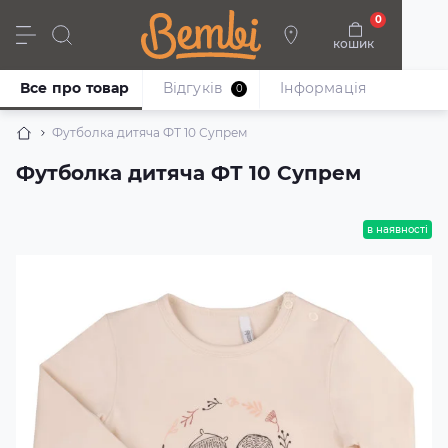
0
кошик
Дівчата
Хлопці
Немовлята
Взуття
Все про товар
Відгуків
Iнформація
0
Футболка дитяча ФТ 10 Супрем
Футболка дитяча ФТ 10 Супрем
в наявності