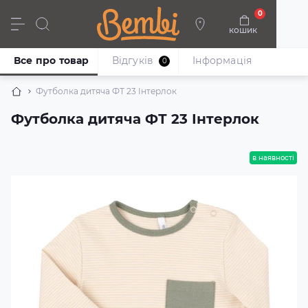
0
кошик
Дівчата
Хлопці
Немовлята
Взуття
Все про товар
Відгуків
Iнформація
0
Футболка дитяча ФТ 23 Інтерлок
Футболка дитяча ФТ 23 Інтерлок
в наявності