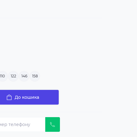
110
122
146
158
До кошика