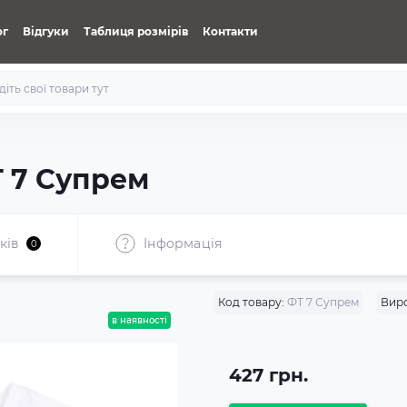
ог
Відгуки
Таблиця розмірів
Контакти
 7 Супрем
ків
Iнформація
0
Код товару:
ФТ 7 Супрем
Вир
в наявності
427 грн.