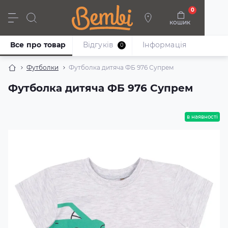
0
кошик
Дівчата
Хлопці
Немовлята
Взуття
Все про товар
Відгуків
Iнформація
0
Футболки
Футболка дитяча ФБ 976 Супрем
Футболка дитяча ФБ 976 Супрем
в наявності