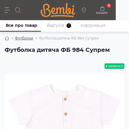
0
кошик
Дівчата
Хлопці
Немовлята
Взуття
Все про товар
Відгуків
Iнформація
0
Футболки
Футболка дитяча ФБ 984 Супрем
Футболка дитяча ФБ 984 Супрем
в наявності