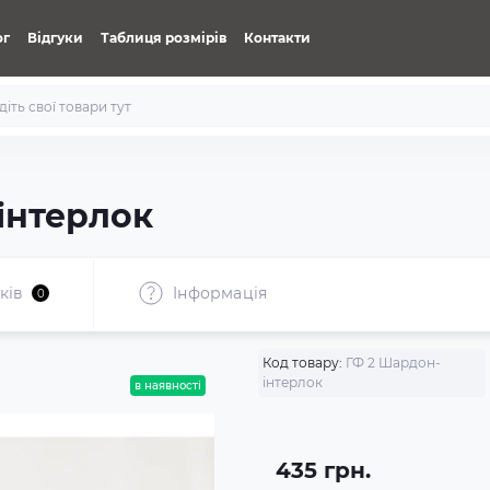
ог
Відгуки
Таблиця розмірів
Контакти
інтерлок
ків
Iнформація
0
Код товару:
ГФ 2 Шардон-
інтерлок
в наявності
435 грн.