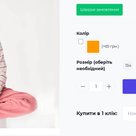
Швидке замовлення
Колір
(+65 грн.)
Розмір (оберіть
134
необхідний)
Купити в 1 клік: