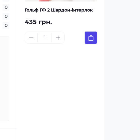
0
Гольф ГФ 2 Шардон-інтерлок
0
435 грн.
0