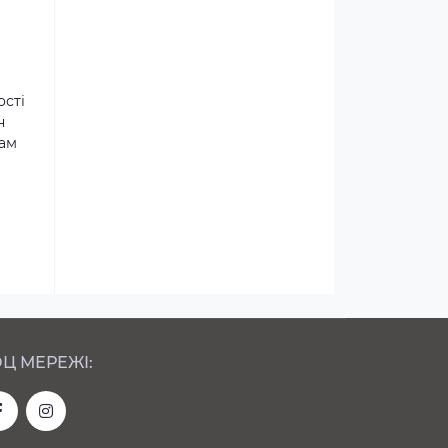
ості
н
там
Ц МЕРЕЖІ: