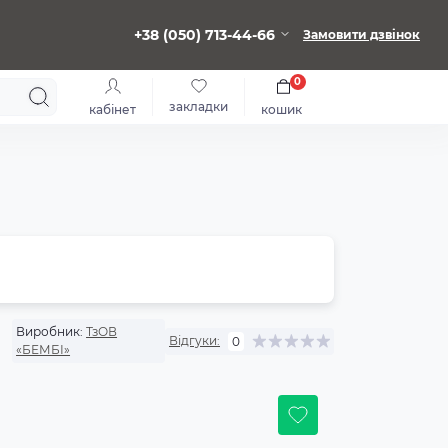
+38 (050) 713-44-66
Замовити дзвінок
0
закладки
кабінет
кошик
Виробник:
ТзОВ
Відгуки:
0
«БЕМБІ»