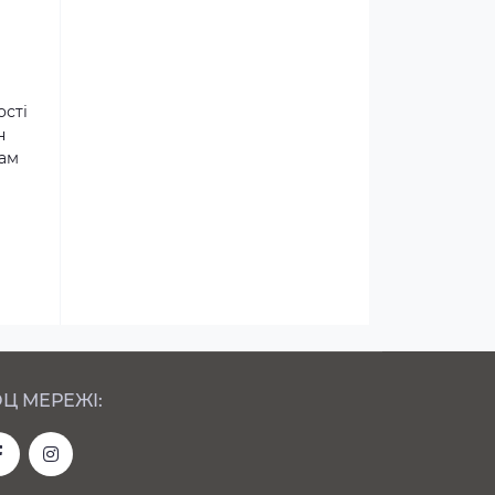
ості
н
там
Ц МЕРЕЖІ: