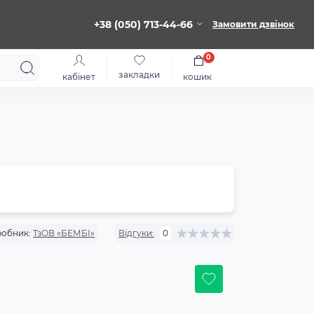
+38 (050) 713-44-66
Замовити дзвінок
0
закладки
кабінет
кошик
обник:
ТзОВ «БЕМБІ»
Відгуки:
0