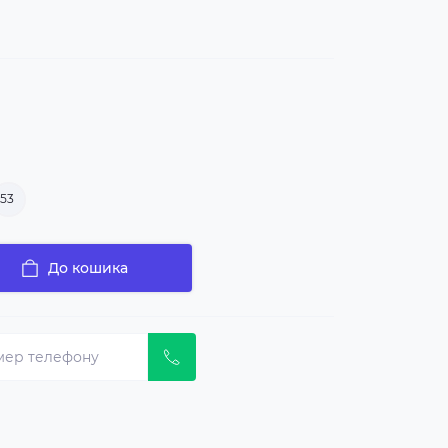
53
До кошика