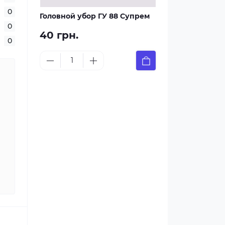
0
Головной убор ГУ 88 Супрем
0
40 грн.
0