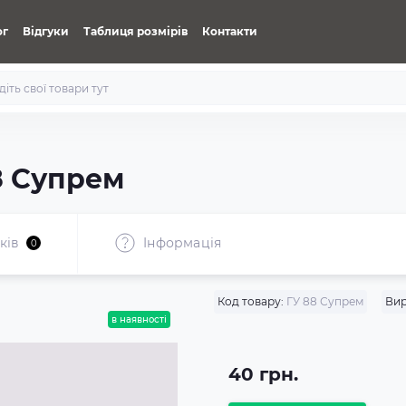
ог
Відгуки
Таблиця розмірів
Контакти
8 Супрем
ків
Iнформація
0
Код товару:
ГУ 88 Супрем
Вир
в наявності
40 грн.