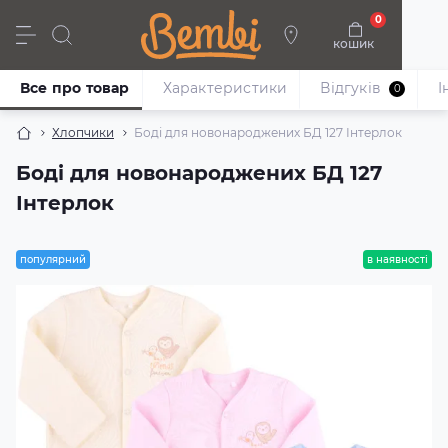
0
кошик
Дівчата
Хлопці
Немовлята
Взуття
Все про товар
Характеристики
Відгуків
I
0
Хлопчики
Боді для новонароджених БД 127 Інтерлок
Боді для новонароджених БД 127
Інтерлок
популярний
в наявності