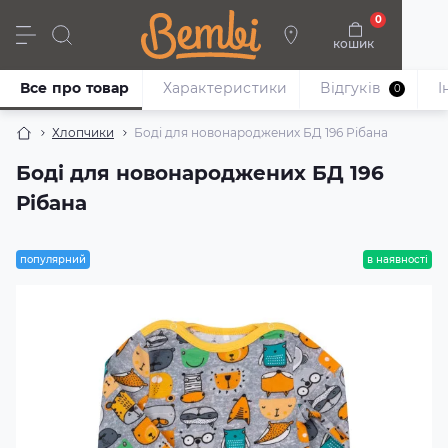
0
кошик
Дівчата
Хлопці
Немовлята
Взуття
Все про товар
Характеристики
Відгуків
I
0
Хлопчики
Боді для новонароджених БД 196 Рібана
Боді для новонароджених БД 196
Рібана
популярний
в наявності