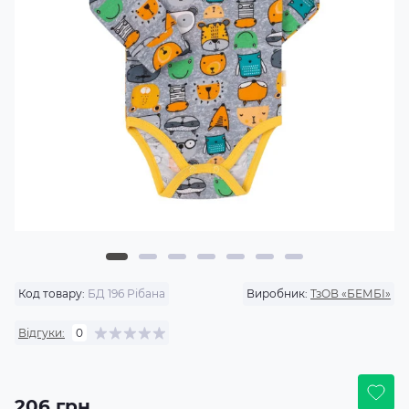
Код товару:
БД 196 Рібана
Виробник:
ТзОВ «БЕМБІ»
Відгуки:
0
206 грн.