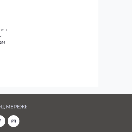
ості
н
там
Ц МЕРЕЖІ: