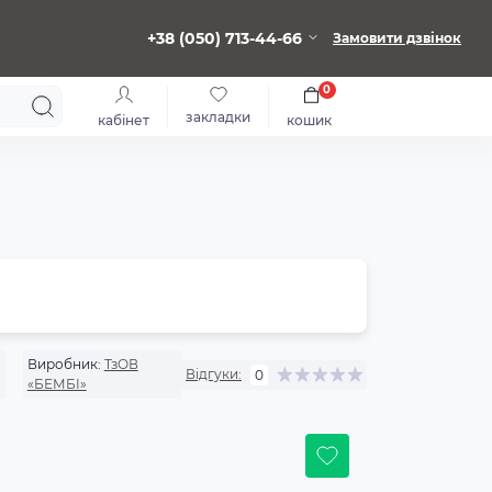
+38 (050) 713-44-66
Замовити дзвінок
0
закладки
кабінет
кошик
Виробник:
ТзОВ
Відгуки:
0
«БЕМБІ»