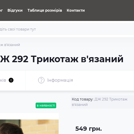
ог
Відгуки
Таблиця розмірів
Контакти
ж в'язаний
Ж 292 Трикотаж в'язаний
ків
Iнформація
0
Код товару:
ДЖ 292 Трикотаж
в'язаний
в наявності
549 грн.