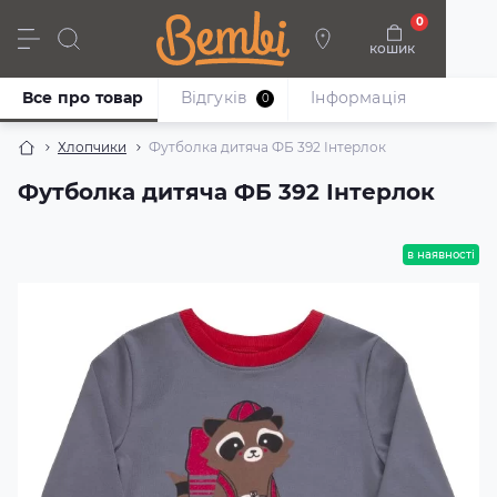
0
кошик
Дівчата
Хлопці
Немовлята
Взуття
Все про товар
Відгуків
Iнформація
0
Хлопчики
Футболка дитяча ФБ 392 Інтерлок
Футболка дитяча ФБ 392 Інтерлок
в наявності