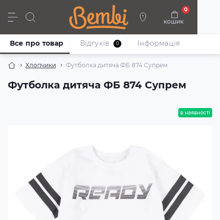
0
кошик
Дівчата
Хлопці
Немовлята
Взуття
Все про товар
Відгуків
Iнформація
0
Хлопчики
Футболка дитяча ФБ 874 Супрем
Футболка дитяча ФБ 874 Супрем
в наявності