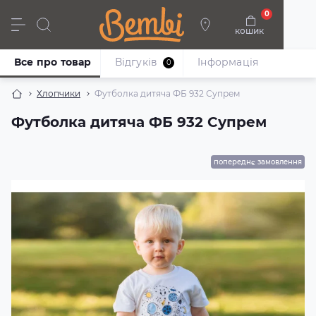
0
кошик
Дівчата
Хлопці
Немовлята
Взуття
Все про товар
Відгуків
Iнформація
0
Хлопчики
Футболка дитяча ФБ 932 Супрем
Футболка дитяча ФБ 932 Супрем
попереднє замовлення