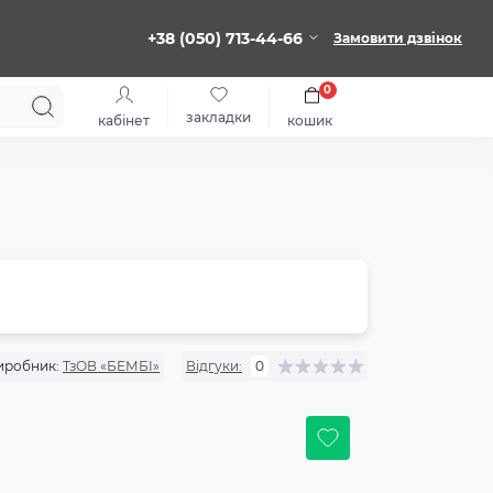
+38 (050) 713-44-66
Замовити дзвінок
0
закладки
кабінет
кошик
иробник:
ТзОВ «БЕМБІ»
Відгуки:
0