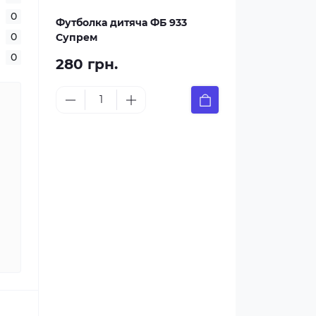
0
Футболка дитяча ФБ 933
0
Супрем
0
280 грн.