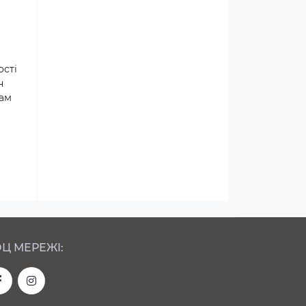
ості
н
там
Ц МЕРЕЖІ: