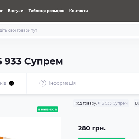
ог
Відгуки
Таблиця розмірів
Контакти
 933 Супрем
ків
Iнформація
0
Код товару:
ФБ 933 Супрем
В
в наявності
280 грн.