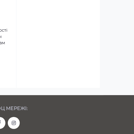
ості
н
там
Ц МЕРЕЖІ: