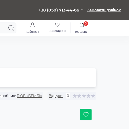
+38 (050) 713-44-66
Замовити дзвінок
0
закладки
кабінет
кошик
иробник:
ТзОВ «БЕМБІ»
Відгуки:
0