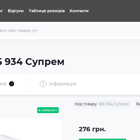
ог
Відгуки
Таблиця розмірів
Контакти
Б 934 Супрем
ків
Iнформація
0
Код товару:
ФБ 934 Супрем
В
в наявності
276 грн.