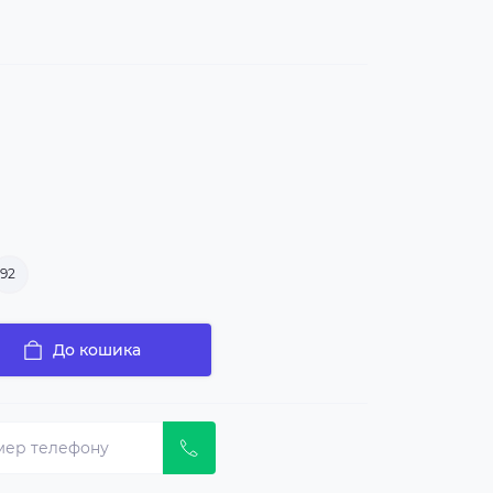
92
До кошика