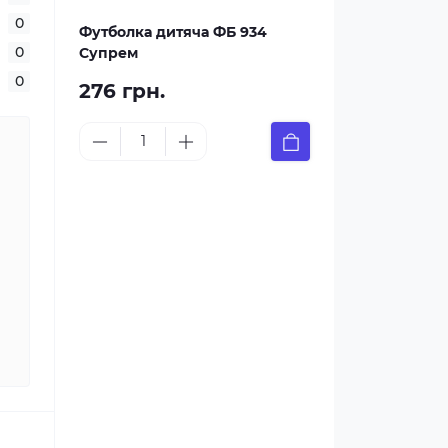
0
Футболка дитяча ФБ 934
0
Супрем
0
276 грн.